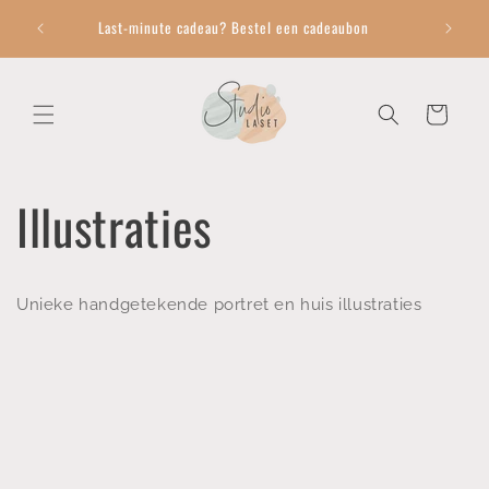
Meteen
Zoek je 
naar de
Last-minute cadeau? Bestel een cadeaubon
content
Winkelwagen
Illustraties
Unieke handgetekende portret en huis illustraties