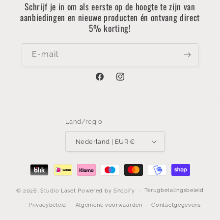
Schrijf je in om als eerste op de hoogte te zijn van
aanbiedingen en nieuwe producten én ontvang direct
5% korting!
E‑mail
Facebook
Instagram
Land/regio
Nederland | EUR €
Betaalmethoden
Terugbetalingsbeleid
© 2026,
Studio Laset
Powered by Shopify
Privacybeleid
Algemene voorwaarden
Contactgegevens