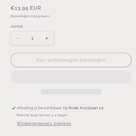
Normale
€13,95 EUR
prijs
Belastingen inbegrepen.
Aantal
Aantal
Aantal
Aantal
verlagen
verhogen
voor
voor
Linnen
Linnen
Aan winkelwagen toevoegen
tas
tas
Nijmegen
Nijmegen
Afhaling is beschikbaar bij
Rode Kruislaan 10
Meestal klaar binnen 2-4 dagen
Winkelgegevens bekijken