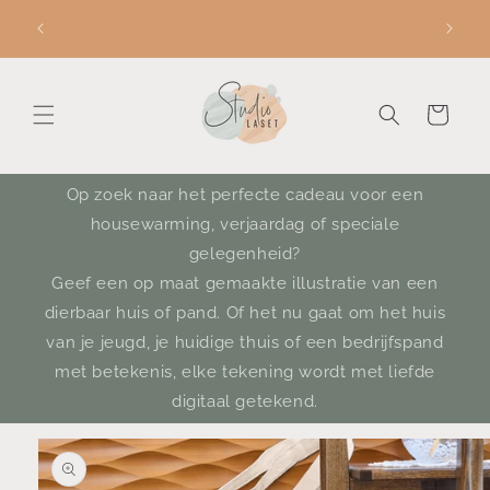
Meteen
Zoek je een origineel cadeau? Kies een gepersonaliseerde
naar de
illustratie!
content
Winkelwagen
Op zoek naar het perfecte cadeau voor een
housewarming, verjaardag of speciale
gelegenheid?
Geef een op maat gemaakte illustratie van een
dierbaar huis of pand. Of het nu gaat om het huis
van je jeugd, je huidige thuis of een bedrijfspand
met betekenis, elke tekening wordt met liefde
digitaal getekend.
a direct naar
roductinformatie