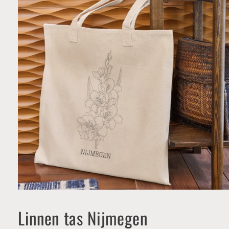
Media
1
openen
Linnen tas Nijmegen
in
modaal